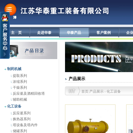
主 页
走进华泰
华泰产品
客户案例
企
制药机械
提取系列
产品展示
浓缩系列
干燥系列
首页:产品展示 - 化工设备
反应釜及酒精回收塔
辅助机械
化工设备
反应釜系列
换热器系列
塔设备及塔内件
储罐系列