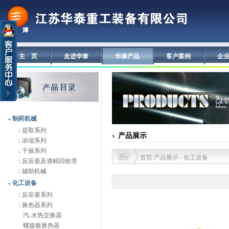
主 页
走进华泰
华泰产品
客户案例
企
制药机械
提取系列
产品展示
浓缩系列
干燥系列
首页:产品展示 - 化工设备
反应釜及酒精回收塔
辅助机械
化工设备
反应釜系列
换热器系列
·
汽-水热交换器
·
螺旋板换热器