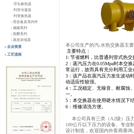
·
浮头换热器
·
列管冷凝器
·
列管换热器
塔设备及塔内件
储罐系列
发酵系列
蒸发浓缩器
本公司生产的汽
-
水热交换器主要
企业资质
主要特点：
工艺流程
1:
节省燃料，比普通列管式热交
2
：蒸汽压力在
0.05Mpa
时本交换
常运行，故而具有充分利用工业
3
：该产品在蒸汽压力发生波动
动适应性较强。
4
：工况稳定、无噪音、耐腐蚀
一。
5
：本交换器在使用硬水情况下
6
：维修清洗方便。
本公司具有三类（
A2
级）压
100
公斤以下压力的设备。专业
设计制造，欢迎国内外客商垂询