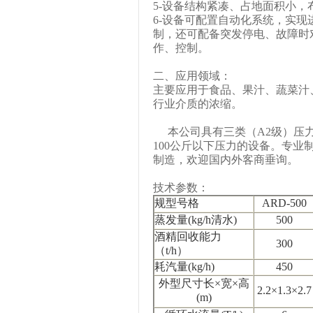
5-
设备结构紧凑、占地面积小，
6-
设备可配置自动化系统，实现
制，还可配备突发停电、故障时
作、控制。
二、应用领域：
主要应用于食品、果汁、蔬菜汁
行业介质的浓缩。
本公司具有三类（
A2
级）压
100
公斤以下压力的设备。专业
制造，欢迎国内外客商垂询。
技术参数：
规型号格
ARD-500
蒸发量
(kg/h
清水
)
500
酒精回收能力
300
（
t/h
）
耗汽量
(kg/h)
450
外型尺寸长×宽×高
2.2
×
1.3
×
2.7
(m)