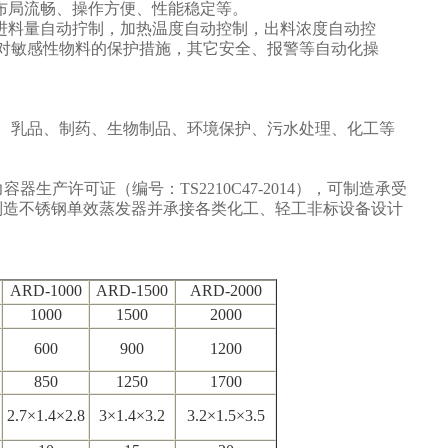
布局流畅、操作方便、性能稳定等。
进料量自动拧制，加热温度自动控制，出料浓度自动控
对敏感性物料的保护措施，其它安全、报警等自动化操
、乳品、制药、生物制品、环境保护、污水处理、化工等
力容器生产许可证（编号：
TS2210C47-2014
），可制造承受
制造不锈钢单效蒸发器并承接各类化工、轻工非标设备设计
ARD-1000
ARD-1500
ARD-2000
1000
1500
2000
600
900
1200
850
1250
1700
2.7
×
1.4
×
2.8
3
×
1.4
×
3.2
3.2
×
1.5
×
3.5