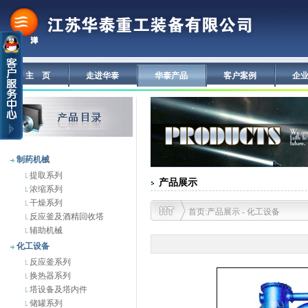
主 页
走进华泰
华泰产品
客户案例
企
制药机械
提取系列
产品展示
浓缩系列
干燥系列
首页:产品展示 - 化工设备
反应釜及酒精回收塔
辅助机械
化工设备
反应釜系列
换热器系列
塔设备及塔内件
储罐系列