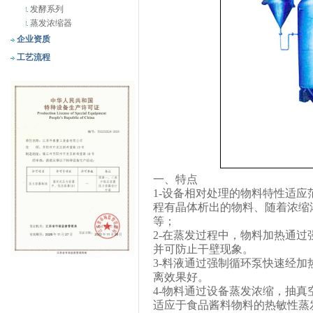
发酵系列
蒸发浓缩器
企业资质
工艺流程
一、特点
1-
设备相对处理的物料特性适应
程有晶体析出的物料、随着浓缩
等；
2-
在蒸发过程中，物料加热通过
并可防止干壁现象。
3-
料液通过强制循环泵快速经加
离效果好。
4-
物料通过设备蒸发浓缩，抽真
适应于食品酱料物料的热敏性蒸