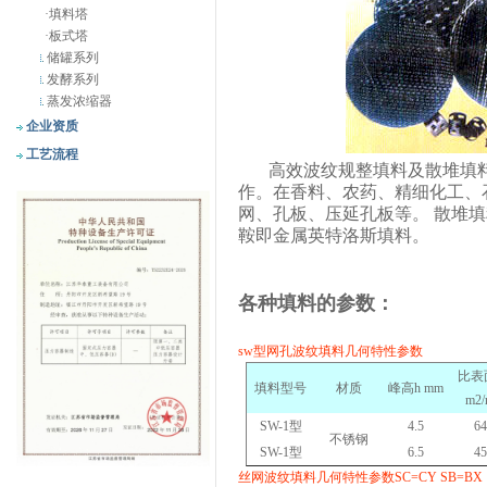
·
填料塔
·
板式塔
储罐系列
发酵系列
蒸发浓缩器
企业资质
工艺流程
高效波纹规整填料及散堆填
作。在香料、农药、精细化工、
网、孔板、压延孔板等。
散堆填
鞍即金属英特洛斯填料。
各种填料的参数：
sw
型网孔波纹填料几何特性参数
比表
填料型号
材质
峰高
h mm
m2/
SW-1
型
4.5
64
不锈钢
SW-1
型
6.5
45
丝网波纹填料几何特性参数
SC=CY SB=BX