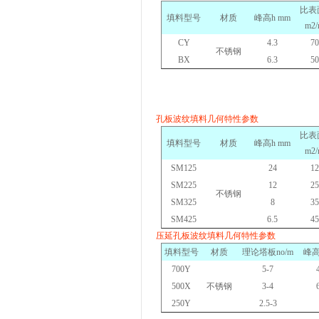
比表
填料型号
材质
峰高
h mm
m2/
CY
4.3
70
不锈钢
BX
6.3
50
孔板波纹填料几何特性参数
比表
填料型号
材质
峰高
h mm
m2/
SM125
24
12
SM225
12
25
不锈钢
SM325
8
35
SM425
6.5
45
压延孔板波纹填料几何特性参数
填料型号
材质
理论塔板
no/m
峰
700Y
5-7
500X
不锈钢
3-4
250Y
2.5-3