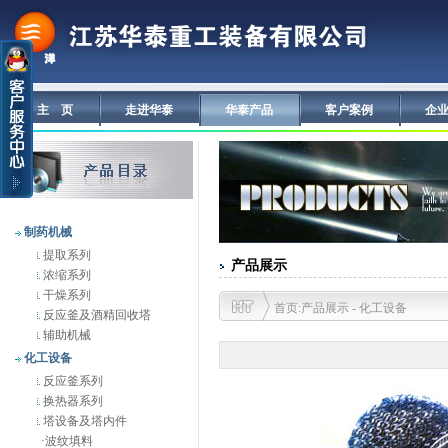
主 页
走进华泰
华泰产品
客户案例
企
制药机械
提取系列
产品展示
浓缩系列
干燥系列
首页:产品展示 - 化工设备
反应釜及酒精回收塔
辅助机械
化工设备
反应釜系列
换热器系列
塔设备及塔内件
·
波纹填料